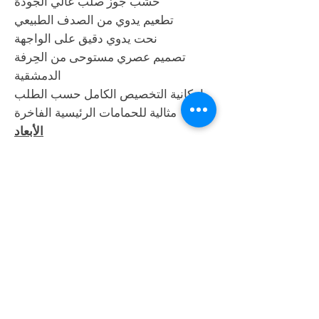
خشب جوز صلب عالي الجودة
تطعيم يدوي من الصدف الطبيعي
نحت يدوي دقيق على الواجهة
تصميم عصري مستوحى من الحِرفة
الدمشقية
إمكانية التخصيص الكامل حسب الطلب
مثالية للحمامات الرئيسية الفاخرة
الأبعاد
الارتفاع 82.6 سم
العرض 190.5 سم
العمق 57.2 سم
(H 32.5" × W 75" × D 22.5")
التخصيص
يمكن تنفيذ الوحدة بأي أبعاد أو لون أو
تصميم تطعيم بما يتناسب مع متطلبات
المشروع والمساحة.
ملاحظة
المرايا المعروضة تباع بشكل منفصل