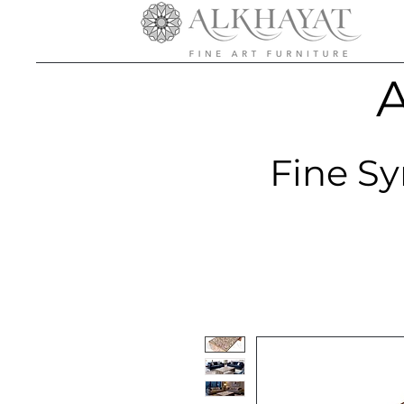
A
Fine Sy