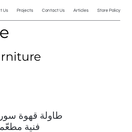
t Us
Projects
Contact Us
Articles
Store Policy
re
urniture
فنية مطعّم