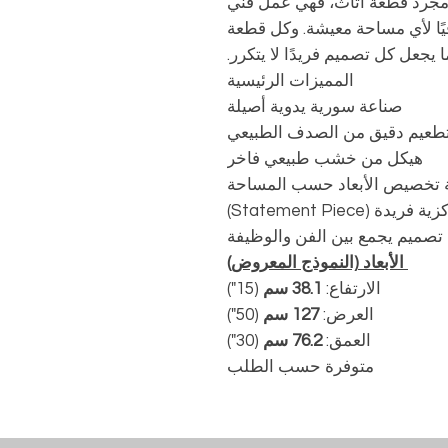
 مجرد قطعة أثاث، فهي عمل فني
فيًا لأي مساحة معيشة. وكل قطعة
جعل كل تصميم فريدًا لا يتكرر.
المميزات الرئيسية
صناعة سورية يدوية أصيلة
طعيم دقيق من الصدف الطبيعي
هيكل من خشب طبيعي فاخر
ة تخصيص الأبعاد حسب المساحة
دة (Statement Piece)
تصميم يجمع بين الفن والوظيفة
الأبعاد (النموذج المعروض)
الارتفاع:
38.1 سم
(15")
العرض:
127 سم
(50")
العمق:
76.2 سم
(30")
متوفرة حسب الطلب