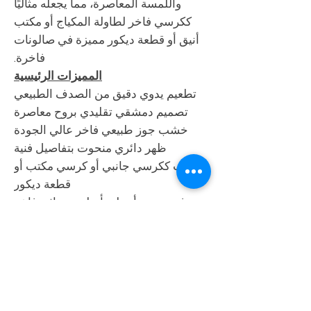
واللمسة المعاصرة، مما يجعله مثاليًا
ككرسي فاخر لطاولة المكياج أو مكتب
أنيق أو قطعة ديكور مميزة في صالونات
فاخرة.
المميزات الرئيسية
تطعيم يدوي دقيق من الصدف الطبيعي
تصميم دمشقي تقليدي بروح معاصرة
خشب جوز طبيعي فاخر عالي الجودة
ظهر دائري منحوت بتفاصيل فنية
مناسب ككرسي جانبي أو كرسي مكتب أو
قطعة ديكور
حِرفة سورية أصيلة بأسلوب تراثي فاخر
المواصفات التقنية
الارتفاع:
70.5 سم
(27.75")
العرض:
60.3 سم
(23.75")
العمق:
55.9 سم
(22")
المواد:
خشب جوز صلب + صدف طبيعي
التصميم:
كرسي دائري الظهر بأسلوب